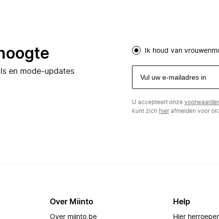
 hoogte
Ik houd van vrouwenm
eals en mode-updates
U accepteert onze
voorwaarde
kunt zich
hier
afmelden voor onz
Over Miinto
Help
Over miinto.be
Hier herroepe