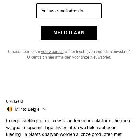
MELD U AAN
U accepteert onze
voorwaarden
bij het inschrijven voor de nieuwsbrief.
U kunt zich
hier
afmelden voor onze nieuwsbrief.
U winkelt bij
Miinto België
In tegenstelling tot de meeste andere modeplatforms hebben
wij geen magazijn. Eigenlijk bezitten we helemaal geen
kleding. In plaats daarvan worden al onze producten met