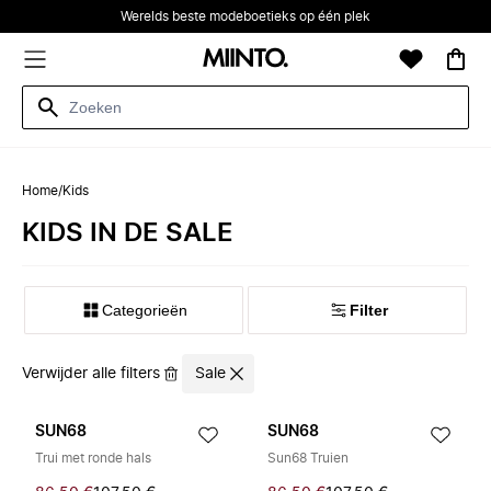
Werelds beste modeboetieks op één plek
Home
/
Kids
KIDS IN DE SALE
Categorieën
Filter
Verwijder alle filters
Sale
SUN68
SUN68
Trui met ronde hals
Sun68 Truien