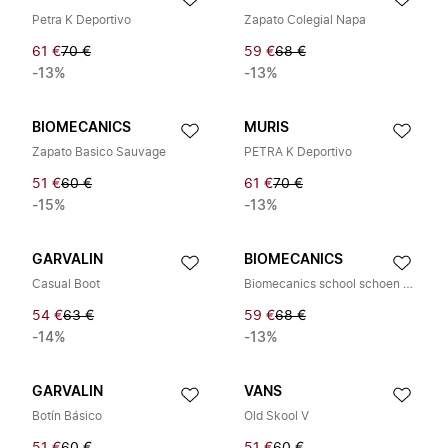
Petra K Deportivo
Zapato Colegial Napa
61 €
70 €
59 €
68 €
-13%
-13%
BIOMECANICS
MURIS
Zapato Basico Sauvage
PETRA K Deportivo
51 €
60 €
61 €
70 €
-15%
-13%
GARVALIN
BIOMECANICS
Casual Boot
Biomecanics school schoen met klittenband
54 €
63 €
59 €
68 €
-14%
-13%
GARVALIN
VANS
Botín Básico
Old Skool V