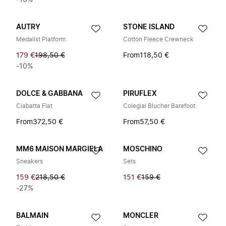
-10%
AUTRY
STONE ISLAND
Medalist Platform
Cotton Fleece Crewneck
179 €
198,50 €
From
118,50 €
-10%
DOLCE & GABBANA
PIRUFLEX
Ciabatta Flat
Colegial Blucher Barefoot
From
372,50 €
From
57,50 €
MM6 MAISON MARGIELA
MOSCHINO
Sneakers
Sets
159 €
218,50 €
151 €
159 €
-27%
BALMAIN
MONCLER