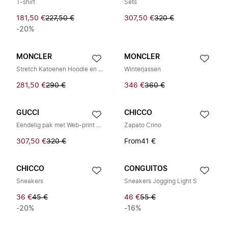
T-shirt
Sets
181,50 €
227,50 €
307,50 €
320 €
-20%
MONCLER
MONCLER
Stretch Katoenen Hoodie en Joggingbroek Set
Winterjassen
281,50 €
290 €
346 €
360 €
GUCCI
CHICCO
Eendelig pak met Web-print en Drukknopen
Zapato Crino
307,50 €
320 €
From
41 €
CHICCO
CONGUITOS
Sneakers
Sneakers Jogging Light S
36 €
45 €
46 €
55 €
-20%
-16%