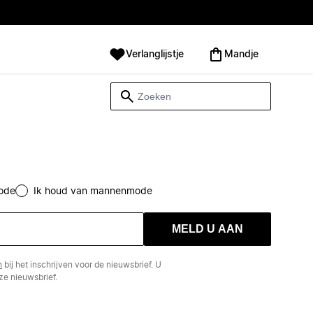
Verlanglijstje
Mandje
ode
Ik houd van mannenmode
MELD U AAN
n
bij het inschrijven voor de nieuwsbrief. U
e nieuwsbrief.