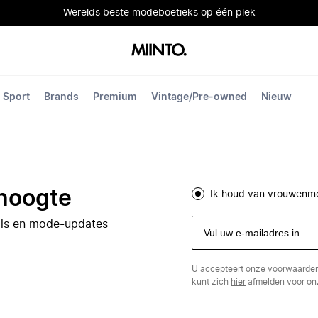
Werelds beste modeboetieks op één plek
Sport
Brands
Premium
Vintage/Pre-owned
Nieuw
 hoogte
Ik houd van vrouwenm
eals en mode-updates
U accepteert onze
voorwaarde
kunt zich
hier
afmelden voor onz