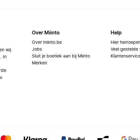
Over Miinto
Help
Over miinto.be
Hier herroepe
Jobs
Veel gestelde
en wij
Sluit je boetiek aan bij Miinto
Klantenservic
. In
Merken
rde
u