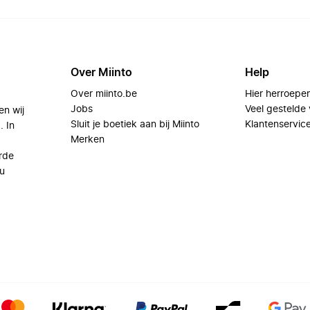
Over Miinto
Help
Over miinto.be
Hier herroepe
Jobs
Veel gestelde
en wij
Sluit je boetiek aan bij Miinto
Klantenservic
. In
Merken
rde
u