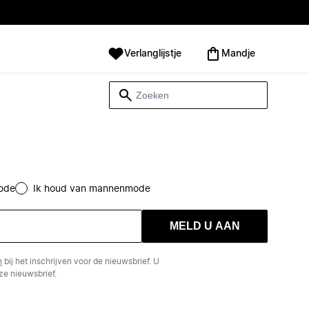
Verlanglijstje
Mandje
ode
Ik houd van mannenmode
MELD U AAN
n
bij het inschrijven voor de nieuwsbrief. U
e nieuwsbrief.