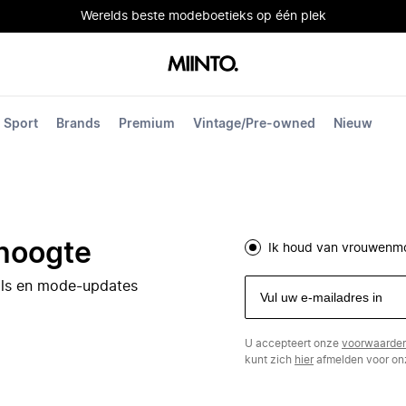
Werelds beste modeboetieks op één plek
Sport
Brands
Premium
Vintage/Pre-owned
Nieuw
 hoogte
Ik houd van vrouwenm
eals en mode-updates
U accepteert onze
voorwaarde
kunt zich
hier
afmelden voor onz