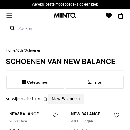
Werelds beste modeboetieks op één plek
Home
/
Kids
/
Schoenen
SCHOENEN VAN NEW BALANCE
Categorieën
Filter
Verwijder alle filters
New Balance
NEW BALANCE
NEW BALANCE
9060 Lace
9060 Bungee