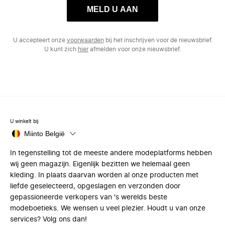
MELD U AAN
U accepteert onze
voorwaarden
bij het inschrijven voor de nieuwsbrief.
U kunt zich
hier
afmelden voor onze nieuwsbrief.
U winkelt bij
Miinto België
In tegenstelling tot de meeste andere modeplatforms hebben
wij geen magazijn. Eigenlijk bezitten we helemaal geen
kleding. In plaats daarvan worden al onze producten met
liefde geselecteerd, opgeslagen en verzonden door
gepassioneerde verkopers van 's werelds beste
modeboetieks. We wensen u veel plezier. Houdt u van onze
services? Volg ons dan!