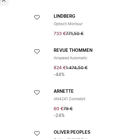
e
LINDBERG
Optisch Montuur
733 €
771,50 €
REVUE THOMMEN
Airspeed Automatic
824 €
1.474,50 €
-44%
ARNETTE
AN4241 Zonnebril
60 €
79 €
-24%
OLIVER PEOPLES