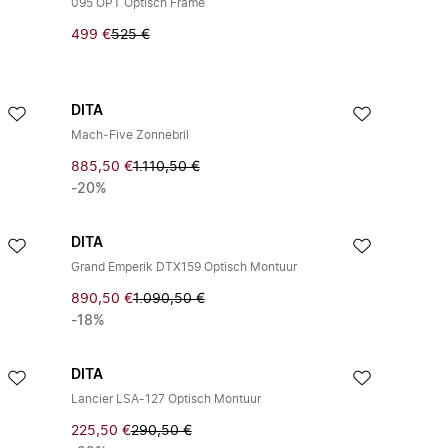
095 OPT Optisch Frame
499 €
525 €
DITA
Mach‑Five Zonnebril
885,50 €
1.110,50 €
-20%
DITA
Grand Emperik DTX159 Optisch Montuur
890,50 €
1.090,50 €
-18%
DITA
Lancier LSA-127 Optisch Montuur
225,50 €
290,50 €