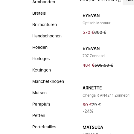
Verwijder alle filters
Sal
Armbanden
Bretels
EYEVAN
Optisch Montuur
Brilmonturen
570 €
600 €
Handschoenen
Hoeden
EYEVAN
797 Zonnebril
Horloges
484 €
509,50 €
Kettingen
Manchetknopen
ARNETTE
Mutsen
Chenga R AN4241 Zonnebril
Paraplu's
60 €
79 €
-24%
Petten
Portefeuilles
MATSUDA