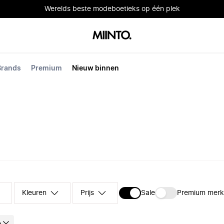
Werelds beste modeboetieks op één plek
Brands
Premium
Nieuw binnen
Kleuren
Prijs
Sale
Premium mer