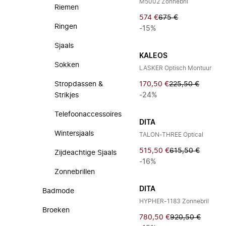
M5002 Zonnebril
Riemen
574 €
675 €
Ringen
-15%
Sjaals
KALEOS
Sokken
LASKER Optisch Montuur
Stropdassen &
170,50 €
225,50 €
Strikjes
-24%
Telefoonaccessoires
DITA
Wintersjaals
TALON-THREE Optical
515,50 €
615,50 €
Zijdeachtige Sjaals
-16%
Zonnebrillen
DITA
Badmode
HYPHER-1183 Zonnebril
Broeken
780,50 €
920,50 €