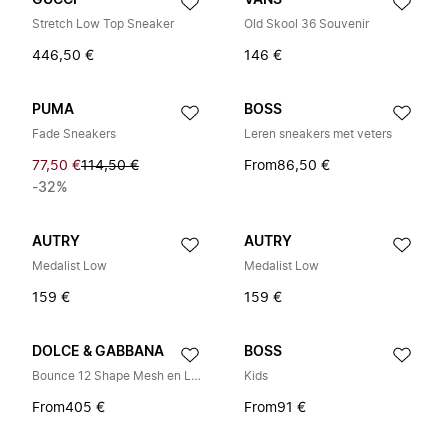
GUCCI
VANS
Stretch Low Top Sneaker
Old Skool 36 Souvenir
446,50 €
146 €
PUMA
BOSS
Fade Sneakers
Leren sneakers met veters
77,50 €
114,50 €
From
86,50 €
-32%
AUTRY
AUTRY
Medalist Low
Medalist Low
159 €
159 €
DOLCE & GABBANA
BOSS
Bounce 12 Shape Mesh en Leren Veterschoenen
Kids
From
405 €
From
91 €