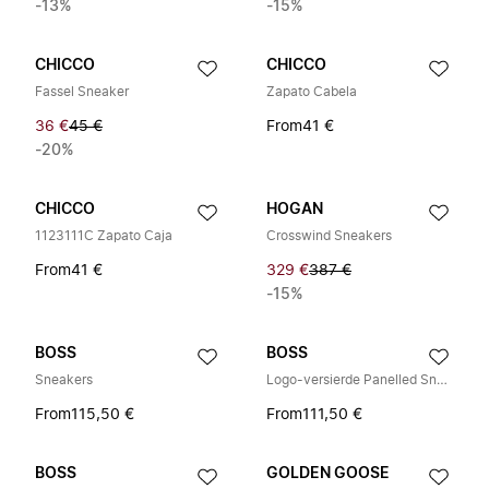
-13%
-15%
CHICCO
CHICCO
Fassel Sneaker
Zapato Cabela
36 €
45 €
From
41 €
-20%
CHICCO
HOGAN
1123111C Zapato Caja
Crosswind Sneakers
From
41 €
329 €
387 €
-15%
BOSS
BOSS
Sneakers
Logo-versierde Panelled Sneakers
From
115,50 €
From
111,50 €
BOSS
GOLDEN GOOSE