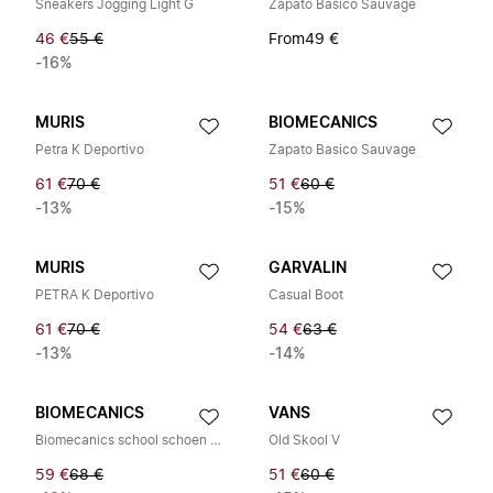
Sneakers Jogging Light G
Zapato Basico Sauvage
46 €
55 €
From
49 €
-16%
MURIS
BIOMECANICS
Petra K Deportivo
Zapato Basico Sauvage
61 €
70 €
51 €
60 €
-13%
-15%
MURIS
GARVALIN
PETRA K Deportivo
Casual Boot
61 €
70 €
54 €
63 €
-13%
-14%
BIOMECANICS
VANS
Biomecanics school schoen met klittenband
Old Skool V
59 €
68 €
51 €
60 €