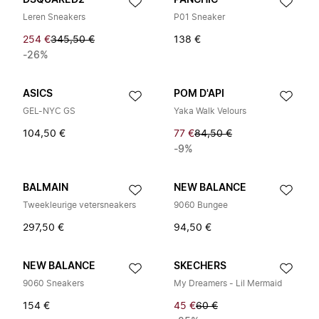
DSQUARED2
PANCHIC
Leren Sneakers
P01 Sneaker
254 €
345,50 €
138 €
-26%
ASICS
POM D'API
GEL-NYC GS
Yaka Walk Velours
104,50 €
77 €
84,50 €
-9%
BALMAIN
NEW BALANCE
Tweekleurige vetersneakers
9060 Bungee
297,50 €
94,50 €
NEW BALANCE
SKECHERS
9060 Sneakers
My Dreamers - Lil Mermaid
154 €
45 €
60 €