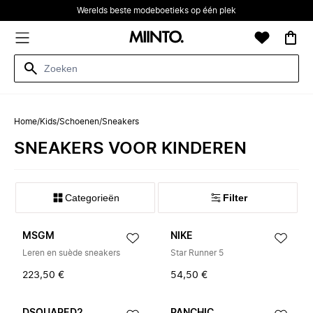
Werelds beste modeboetieks op één plek
Home
/
Kids
/
Schoenen
/
Sneakers
SNEAKERS VOOR KINDEREN
Categorieën
Filter
MSGM
NIKE
Leren en suède sneakers
Star Runner 5
223,50 €
54,50 €