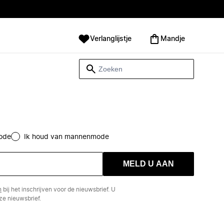
Verlanglijstje
Mandje
ode
Ik houd van mannenmode
MELD U AAN
n
bij het inschrijven voor de nieuwsbrief. U
e nieuwsbrief.