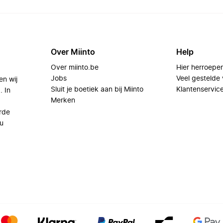
Over Miinto
Help
Over miinto.be
Hier herroepe
Jobs
Veel gestelde
en wij
Sluit je boetiek aan bij Miinto
Klantenservic
. In
Merken
rde
u