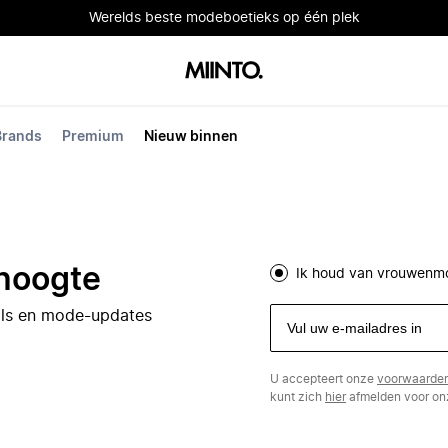
Werelds beste modeboetieks op één plek
Brands
Premium
Nieuw binnen
 hoogte
Ik houd van vrouwenm
eals en mode-updates
U accepteert onze
voorwaarde
kunt zich
hier
afmelden voor onz