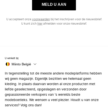
MELD U AAN
U accepteert onze
voorwaarden
bij het inschrijven voor de nieuwsbrief.
U kunt zich
hier
afmelden voor onze nieuwsbrief.
U winkelt bij
Miinto België
In tegenstelling tot de meeste andere modeplatforms hebben
wij geen magazijn. Eigenlijk bezitten we helemaal geen
kleding. In plaats daarvan worden al onze producten met
liefde geselecteerd, opgeslagen en verzonden door
gepassioneerde verkopers van 's werelds beste
modeboetieks. We wensen u veel plezier. Houdt u van onze
services? Volg ons dan!