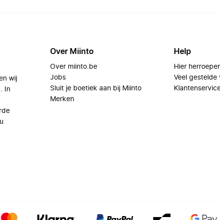
Over Miinto
Help
Over miinto.be
Hier herroepe
Jobs
Veel gestelde
en wij
Sluit je boetiek aan bij Miinto
Klantenservic
. In
Merken
rde
u