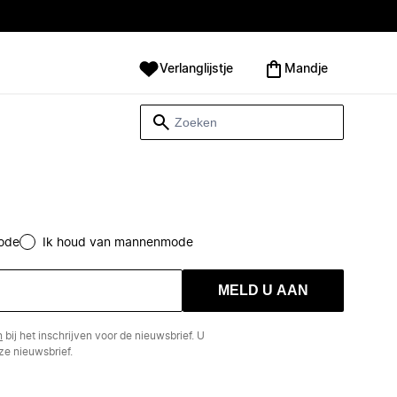
Verlanglijstje
Mandje
ode
Ik houd van mannenmode
MELD U AAN
n
bij het inschrijven voor de nieuwsbrief. U
e nieuwsbrief.