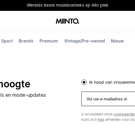
Werelds beste modeboetieks op één plek
Sport
Brands
Premium
Vintage/Pre-owned
Nieuw
 hoogte
Ik houd van vrouwenm
eals en mode-updates
U accepteert onze
voorwaarde
kunt zich
hier
afmelden voor onz