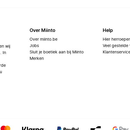
Over Miinto
Help
Over miinto.be
Hier herroepe
Jobs
Veel gestelde
en wij
Sluit je boetiek aan bij Miinto
Klantenservic
. In
Merken
rde
u