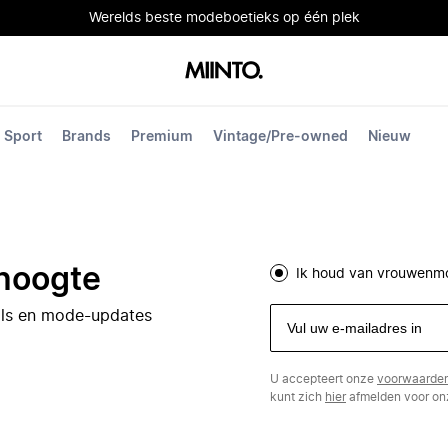
Werelds beste modeboetieks op één plek
Sport
Brands
Premium
Vintage/Pre-owned
Nieuw
 hoogte
Ik houd van vrouwenm
eals en mode-updates
U accepteert onze
voorwaarde
kunt zich
hier
afmelden voor onz