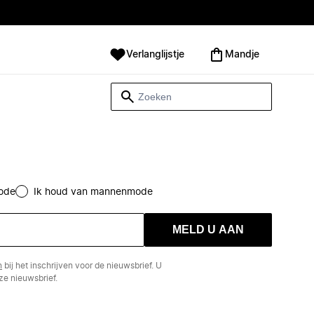
Verlanglijstje
Mandje
ode
Ik houd van mannenmode
MELD U AAN
n
bij het inschrijven voor de nieuwsbrief. U
e nieuwsbrief.