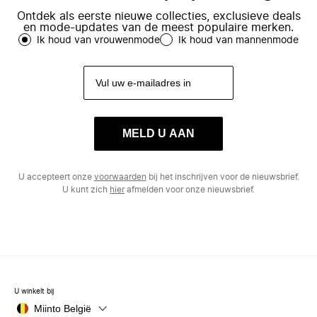
Ontdek als eerste nieuwe collecties, exclusieve deals
en mode-updates van de meest populaire merken.
Ik houd van vrouwenmode
Ik houd van mannenmode
MELD U AAN
U accepteert onze
voorwaarden
bij het inschrijven voor de nieuwsbrief.
U kunt zich
hier
afmelden voor onze nieuwsbrief.
U winkelt bij
Miinto België