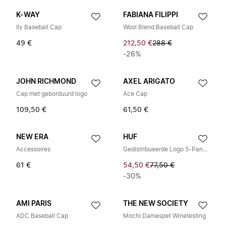
K-WAY
FABIANA FILIPPI
Ily Baseball Cap
Wool Blend Baseball Cap
49 €
212,50 €
288 €
-26%
JOHN RICHMOND
AXEL ARIGATO
Cap met geborduurd logo
Ace Cap
109,50 €
61,50 €
NEW ERA
HUF
Accessoires
Gedistribueerde Logo 5-Panel Pet
61 €
54,50 €
77,50 €
-30%
AMI PARIS
THE NEW SOCIETY
ADC Baseball Cap
Mochi Damespet Winetesting