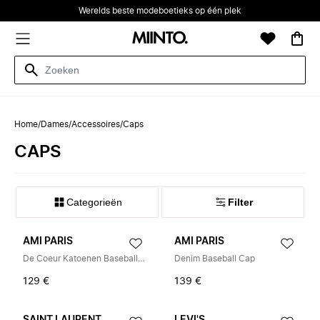
Werelds beste modeboetieks op één plek
Home
/
Dames
/
Accessoires
/
Caps
CAPS
Categorieën
Filter
AMI PARIS
AMI PARIS
De Coeur Katoenen Baseballpet
Denim Baseball Cap
129 €
139 €