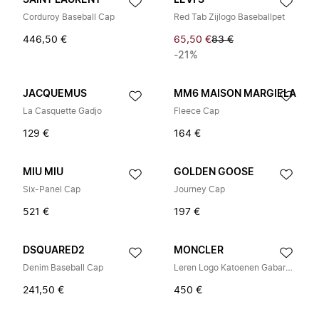
SAINT LAURENT
LEVI'S
Corduroy Baseball Cap
Red Tab Zijlogo Baseballpet
446,50 €
65,50 €
83 €
-21%
JACQUEMUS
MM6 MAISON MARGIELA
La Casquette Gadjo
Fleece Cap
129 €
164 €
MIU MIU
GOLDEN GOOSE
Six-Panel Cap
Journey Cap
521 €
197 €
DSQUARED2
MONCLER
Denim Baseball Cap
Leren Logo Katoenen Gabardine Baseballpet
241,50 €
450 €