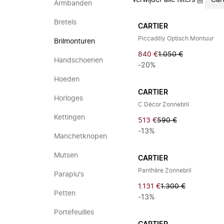
Verwijder alle filters
Cart
Armbanden
Bretels
CARTIER
Piccadilly Optisch Montuur
Brilmonturen
840 €
1.050 €
Handschoenen
-20%
Hoeden
CARTIER
Horloges
C Décor Zonnebril
Kettingen
513 €
590 €
-13%
Manchetknopen
Mutsen
CARTIER
Panthère Zonnebril
Paraplu's
1.131 €
1.300 €
Petten
-13%
Portefeuilles