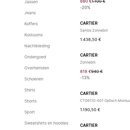
880 €
1.100 €
Jassen
-20%
Jeans
CARTIER
Koffers
Santos Zonnebril
Kostuums
1.438,50 €
Nachtkleding
CARTIER
Ondergoed
Zonnebril
Overhemden
818 €
940 €
-13%
Schoenen
Shirts
CARTIER
CT0611O-001 Optisch Montuu
Shorts
1.190,50 €
Sport
Sweatshirts en hoodies
CARTIER