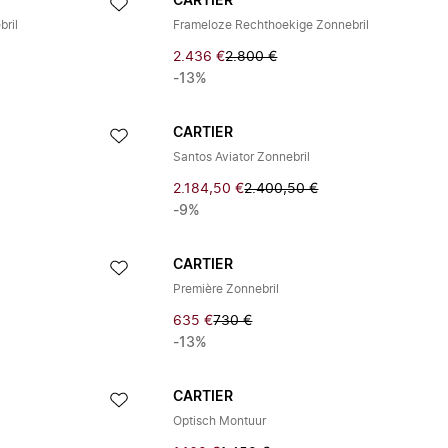
CARTIER
ril
Frameloze Rechthoekige Zonnebril
2.436 €
2.800 €
-13%
CARTIER
Santos Aviator Zonnebril
2.184,50 €
2.400,50 €
-9%
CARTIER
Première Zonnebril
635 €
730 €
-13%
CARTIER
Optisch Montuur