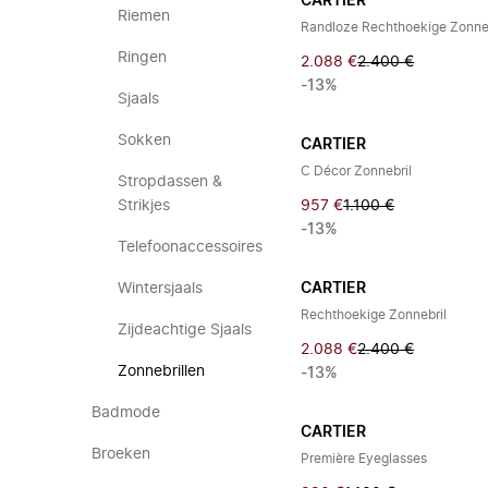
CARTIER
Riemen
Randloze Rechthoekige Zonneb
Ringen
2.088 €
2.400 €
-13%
Sjaals
Sokken
CARTIER
C Décor Zonnebril
Stropdassen &
Strikjes
957 €
1.100 €
-13%
Telefoonaccessoires
Wintersjaals
CARTIER
Rechthoekige Zonnebril
Zijdeachtige Sjaals
2.088 €
2.400 €
Zonnebrillen
-13%
Badmode
CARTIER
Broeken
Première Eyeglasses