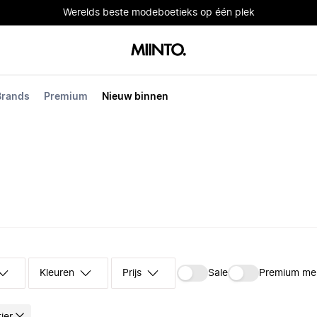
Werelds beste modeboetieks op één plek
Brands
Premium
Nieuw binnen
Kleuren
Prijs
Sale
Premium me