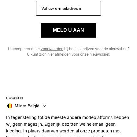
MELD U AAN
U accepteert onze
voorwaarden
bij het inschrijven voor de nieuwsbrief.
U kunt zich
hier
afmelden voor onze nieuwsbrief.
U winkelt bij
Miinto België
In tegenstelling tot de meeste andere modeplatforms hebben
wij geen magazijn. Eigenlijk bezitten we helemaal geen
kleding. In plaats daarvan worden al onze producten met