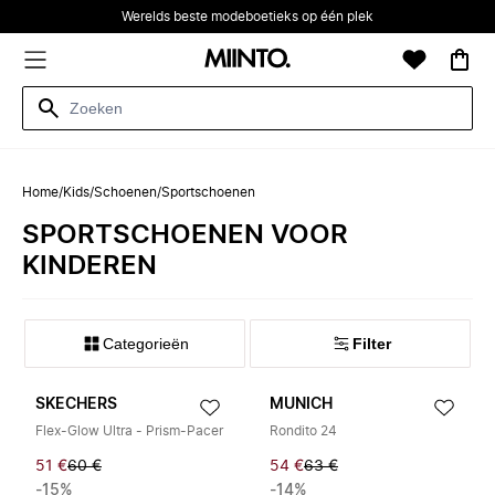
Werelds beste modeboetieks op één plek
Home
/
Kids
/
Schoenen
/
Sportschoenen
SPORTSCHOENEN VOOR
KINDEREN
Categorieën
Filter
SKECHERS
MUNICH
Flex-Glow Ultra - Prism-Pacer
Rondito 24
51 €
60 €
54 €
63 €
-15%
-14%