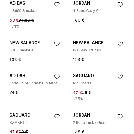
ADIDAS
JORDAN
JI3990 Sneakers
4 Retro Cozy Girl
59 €
74,50 €
180 €
-21%
NEW BALANCE
NEW BALANCE
530 Sneakers
I53098V Trainers
133 €
123 €
ADIDAS
SAGUARO
Fortarun All Terrain Cloudfoam Sport
Kid Smart I
74 €
42 €
56 €
-25%
SAGUARO
JORDAN
SAMART I
2 Retro Lucky Green
47 €
60 €
148 €