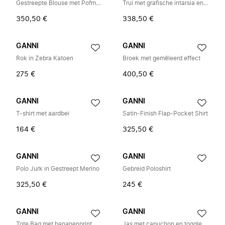
Gestreepte Blouse met Pofmouwen
Trui met grafische intarsia en ronde hals
350,50 €
338,50 €
GANNI
GANNI
Rok in Zebra Katoen
Broek met gemêleerd effect
275 €
400,50 €
GANNI
GANNI
T-shirt met aardbei
Satin-Finish Flap-Pocket Shirt
164 €
325,50 €
GANNI
GANNI
Polo Jurk in Gestreept Merino
Gebreid Poloshirt
325,50 €
245 €
GANNI
GANNI
Tote Bag met bananenprint
Jas met capuchon en toggle sluiting