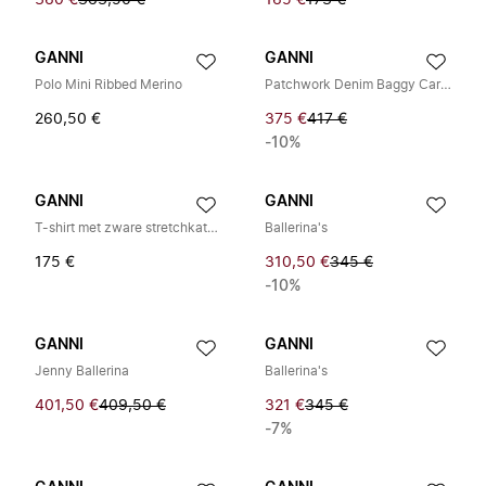
360 €
363,50 €
165 €
173 €
GANNI
GANNI
Polo Mini Ribbed Merino
Patchwork Denim Baggy Cargo Jeans
260,50 €
375 €
417 €
-10%
GANNI
GANNI
T-shirt met zware stretchkatoen en gedrapeerde pasvorm
Ballerina's
175 €
310,50 €
345 €
-10%
GANNI
GANNI
Jenny Ballerina
Ballerina's
401,50 €
409,50 €
321 €
345 €
-7%