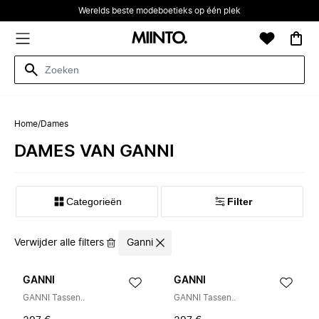
Werelds beste modeboetieks op één plek
Home
/
Dames
DAMES VAN GANNI
Categorieën
Filter
Verwijder alle filters
Ganni
GANNI
GANNI
GANNI Tassen..
GANNI Tassen..