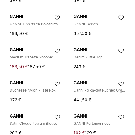
397 €
397 €
GANNI
GANNI
GANNI T-shirts en Poloshirts
GANNI Tassen..
198,50 €
357,50 €
GANNI
GANNI
Medium Trapeze Shopper
Denim Ruffle Top
183,50 €
187,50 €
243 €
GANNI
GANNI
Duchesse Nylon Plissé Rok
Ganni Polka-dot Ruched Organza Midi Jurk
372 €
441,50 €
GANNI
GANNI
Satin Cloque Peplum Blouse
GANNI Portemonnees
263 €
102 €
129 €