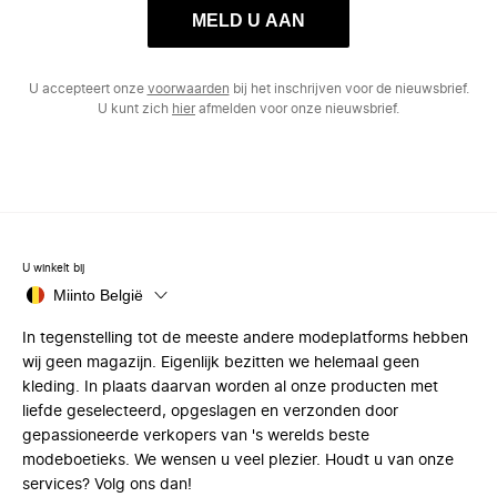
MELD U AAN
U accepteert onze
voorwaarden
bij het inschrijven voor de nieuwsbrief.
U kunt zich
hier
afmelden voor onze nieuwsbrief.
U winkelt bij
Miinto België
In tegenstelling tot de meeste andere modeplatforms hebben
wij geen magazijn. Eigenlijk bezitten we helemaal geen
kleding. In plaats daarvan worden al onze producten met
liefde geselecteerd, opgeslagen en verzonden door
gepassioneerde verkopers van 's werelds beste
modeboetieks. We wensen u veel plezier. Houdt u van onze
services? Volg ons dan!