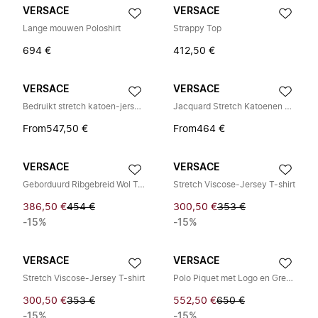
VERSACE
VERSACE
Lange mouwen Poloshirt
Strappy Top
694 €
412,50 €
VERSACE
VERSACE
Bedruikt stretch katoen-jersey T-shirt
Jacquard Stretch Katoenen Jersey T-shirt
From
547,50 €
From
464 €
VERSACE
VERSACE
Geborduurd Ribgebreid Wol Tanktop
Stretch Viscose-Jersey T-shirt
386,50 €
454 €
300,50 €
353 €
-15%
-15%
VERSACE
VERSACE
Stretch Viscose-Jersey T-shirt
Polo Piquet met Logo en Greca Borduurwerk
300,50 €
353 €
552,50 €
650 €
-15%
-15%