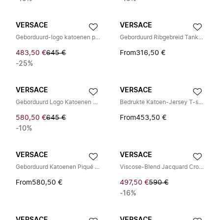
VERSACE
VERSACE
Geborduurd-logo katoenen piqué polo
Geborduurd Ribgebreid Tanktop van Wol
483,50 €
645 €
From
316,50 €
-25%
VERSACE
VERSACE
Geborduurd Logo Katoenen Piqué Polo
Bedrukte Katoen-Jersey T-shirt
580,50 €
645 €
From
453,50 €
-10%
VERSACE
VERSACE
Geborduurd Katoenen Piqué Polo
Viscose-Blend Jacquard Crop Top
From
580,50 €
497,50 €
590 €
-16%