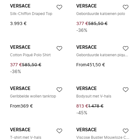
VERSACE
VERSACE
Silk-Chiffon Draped Top
Geborduurde katoenen polo
3.993 €
377 €
585,50 €
-36%
VERSACE
VERSACE
Cotton Piqué Polo Shirt
Geborduurde katoenen piqué polo
377 €
585,50 €
From
451,50 €
-36%
VERSACE
VERSACE
Geribbelde wollen tanktop
Bodysuit met V-hals
From
369 €
813 €
1.478 €
-45%
VERSACE
VERSACE
T-shirt met V-hals
Viscose Bustier Mouwloze Cropped Top