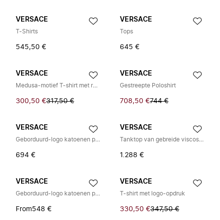
VERSACE
VERSACE
T-Shirts
Tops
545,50 €
645 €
VERSACE
VERSACE
Medusa-motief T-shirt met ronde hals
Gestreepte Poloshirt
300,50 €
317,50 €
708,50 €
744 €
VERSACE
VERSACE
Geborduurd-logo katoenen piqué polo
Tanktop van gebreide viscosemix met kanten rand
694 €
1.288 €
VERSACE
VERSACE
Geborduurd-logo katoenen piqué polo
T-shirt met logo-opdruk
From
548 €
330,50 €
347,50 €