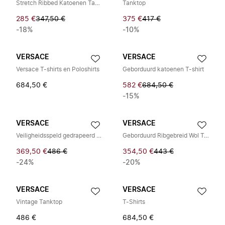
Stretch Ribbed Katoenen Tanktop
Tanktop
285 €
347,50 €
375 €
417 €
-18%
-10%
VERSACE
VERSACE
Versace T-shirts en Poloshirts
Geborduurd katoenen T-shirt
684,50 €
582 €
684,50 €
-15%
VERSACE
VERSACE
Veiligheidsspeld gedrapeerd badpak uit één stuk
Geborduurd Ribgebreid Wol Tanktop
369,50 €
486 €
354,50 €
443 €
-24%
-20%
VERSACE
VERSACE
Vintage Tanktop
T-Shirts
486 €
684,50 €