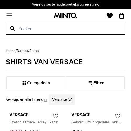
Werelds beste modeboetieks op één plek
Home
/
Dames
/
Shirts
SHIRTS VAN VERSACE
Categorieën
Filter
Verwijder alle filters
Versace
VERSACE
VERSACE
Stretch Katoen-Jersey T-shirt
Geborduurd Ribgebreid Tanktop van Wol