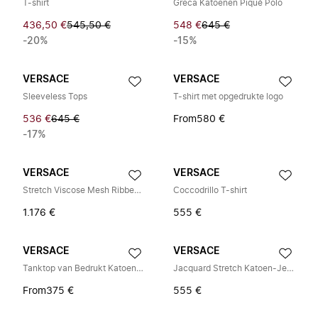
T-shirt
Greca Katoenen Piqué Polo
436,50 €
545,50 €
548 €
645 €
-20%
-15%
VERSACE
VERSACE
Sleeveless Tops
T-shirt met opgedrukte logo
536 €
645 €
From
580 €
-17%
VERSACE
VERSACE
Stretch Viscose Mesh Ribbed Knit Top
Coccodrillo T-shirt
1.176 €
555 €
VERSACE
VERSACE
Tanktop van Bedrukt Katoen-Jersey
Jacquard Stretch Katoen-Jersey T-shirt
From
375 €
555 €