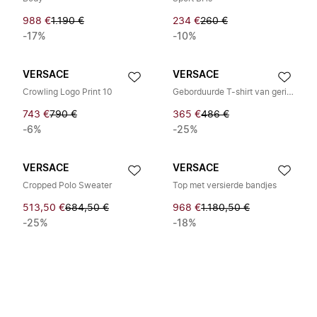
988 €
1.190 €
234 €
260 €
-17%
-10%
VERSACE
VERSACE
Crowling Logo Print 10
Geborduurde T-shirt van geribbelde wol
743 €
790 €
365 €
486 €
-6%
-25%
VERSACE
VERSACE
Cropped Polo Sweater
Top met versierde bandjes
513,50 €
684,50 €
968 €
1.180,50 €
-25%
-18%