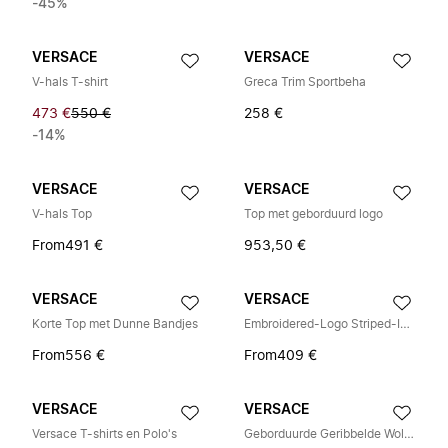
-45%
VERSACE
VERSACE
V-hals T-shirt
Greca Trim Sportbeha
473 €
550 €
258 €
-14%
VERSACE
VERSACE
V-hals Top
Top met geborduurd logo
From
491 €
953,50 €
VERSACE
VERSACE
Korte Top met Dunne Bandjes
Embroidered-Logo Striped-Intarsia Cotton T-Shirt
From
556 €
From
409 €
VERSACE
VERSACE
Versace T-shirts en Polo's
Geborduurde Geribbelde Wollen Tanktop