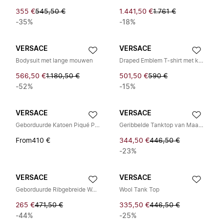
355 €
545,50 €
1.441,50 €
1.761 €
-35%
-18%
VERSACE
VERSACE
Bodysuit met lange mouwen
Draped Emblem T-shirt met korte mouwen
566,50 €
1.180,50 €
501,50 €
590 €
-52%
-15%
VERSACE
VERSACE
Geborduurde Katoen Piqué Polo
Geribbelde Tanktop van Maagdelijke Wol
From
410 €
344,50 €
446,50 €
-23%
VERSACE
VERSACE
Geborduurde Ribgebreide Wollen Tanktop
Wool Tank Top
265 €
471,50 €
335,50 €
446,50 €
-44%
-25%