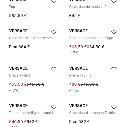
VERSACE
VERSACE
Top
Geborduurde Medusa Polo
585,50 €
645 €
VERSACE
VERSACE
Geborduurd Logo Katoenen Jersey Tanktop
T-shirt met geborduurd logo
From
364 €
568,50 €
684,50 €
-17%
VERSACE
VERSACE
Greca T-shirt
Greca T-Shirt
453,50 €
545,50 €
486 €
545,50 €
-17%
-11%
VERSACE
VERSACE
T-shirt met veiligheidsspeld logo
Geborduurd katoenen T-shirt
540,50 €
982 €
From
582 €