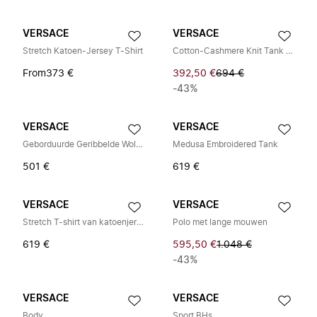
VERSACE
VERSACE
Stretch Katoen-Jersey T-Shirt
Cotton-Cashmere Knit Tank Top
From
373 €
392,50 €
694 €
-43%
VERSACE
VERSACE
Geborduurde Geribbelde Wollen Tanktop
Medusa Embroidered Tank
501 €
619 €
VERSACE
VERSACE
Stretch T-shirt van katoenjersey
Polo met lange mouwen
619 €
595,50 €
1.048 €
-43%
VERSACE
VERSACE
Body
Sport BHs