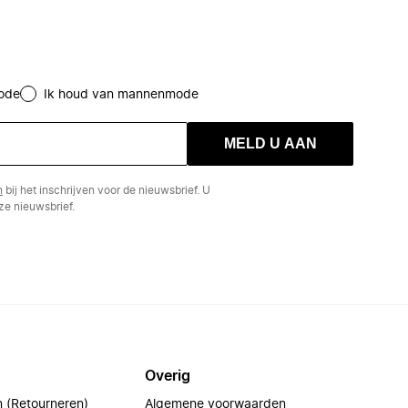
ode
Ik houd van mannenmode
MELD U AAN
n
bij het inschrijven voor de nieuwsbrief. U
e nieuwsbrief.
Overig
n (Retourneren)
Algemene voorwaarden