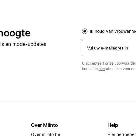
 hoogte
Ik houd van vrouwenm
eals en mode-updates
U accepteert onze
voorwaarde
kunt zich
hier
afmelden voor onz
Over Miinto
Help
Over miinto.be
Hier herroepe