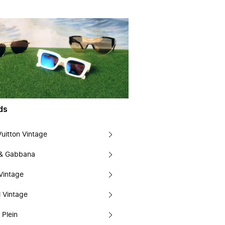
ds
Vuitton Vintage
 & Gabbana
Vintage
 Vintage
 Plein