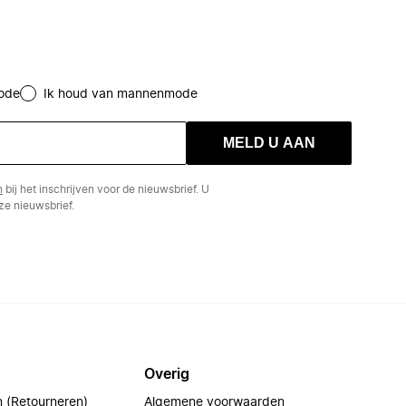
ode
Ik houd van mannenmode
MELD U AAN
n
bij het inschrijven voor de nieuwsbrief. U
e nieuwsbrief.
Overig
n (Retourneren)
Algemene voorwaarden