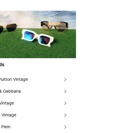
ds
Vuitton Vintage
 & Gabbana
Vintage
 Vintage
 Plein