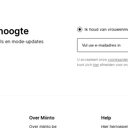
 hoogte
Ik houd van vrouwenm
eals en mode-updates
U accepteert onze
voorwaarde
kunt zich
hier
afmelden voor onz
Over Miinto
Help
Over miinto.be
Hier herroepe