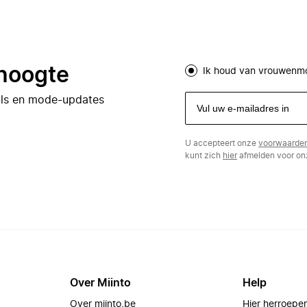
 hoogte
Ik houd van vrouwenm
eals en mode-updates
U accepteert onze
voorwaarde
kunt zich
hier
afmelden voor onz
Over Miinto
Help
Over miinto.be
Hier herroepe