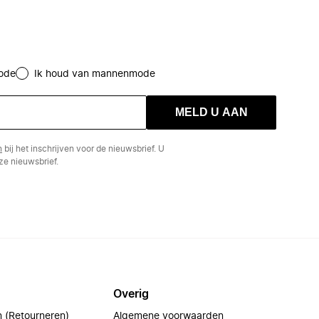
ode
Ik houd van mannenmode
MELD U AAN
n
bij het inschrijven voor de nieuwsbrief. U
e nieuwsbrief.
Overig
n (Retourneren)
Algemene voorwaarden