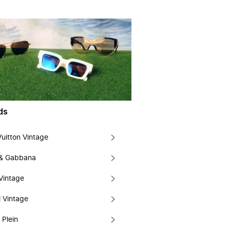
ds
Vuitton Vintage
 & Gabbana
Vintage
 Vintage
 Plein