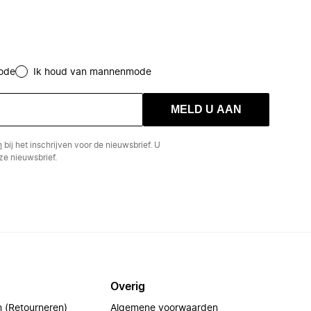
ode
Ik houd van mannenmode
MELD U AAN
n
bij het inschrijven voor de nieuwsbrief. U
e nieuwsbrief.
Overig
n (Retourneren)
Algemene voorwaarden