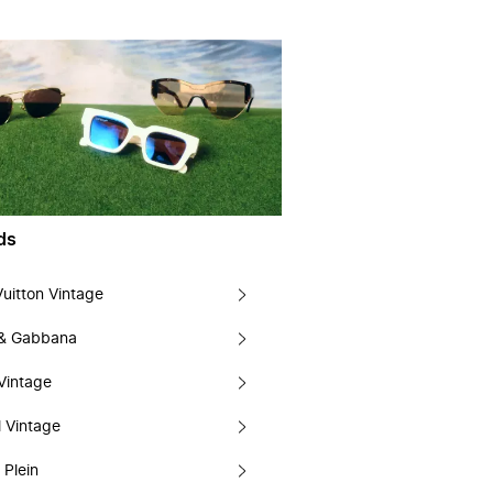
ds
Vuitton Vintage
 & Gabbana
Vintage
 Vintage
 Plein