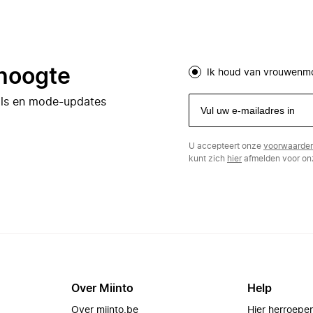
 hoogte
Ik houd van vrouwenm
eals en mode-updates
U accepteert onze
voorwaarde
kunt zich
hier
afmelden voor onz
Over Miinto
Help
Over miinto.be
Hier herroepe