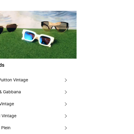
ds
Vuitton Vintage
 & Gabbana
Vintage
 Vintage
 Plein