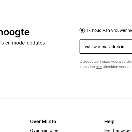
 hoogte
Ik houd van vrouwenm
eals en mode-updates
U accepteert onze
voorwaarde
kunt zich
hier
afmelden voor onz
Over Miinto
Help
Over miinto.be
Hier herroepe