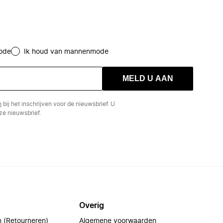
ode
Ik houd van mannenmode
MELD U AAN
n
bij het inschrijven voor de nieuwsbrief. U
e nieuwsbrief.
Overig
n (Retourneren)
Algemene voorwaarden