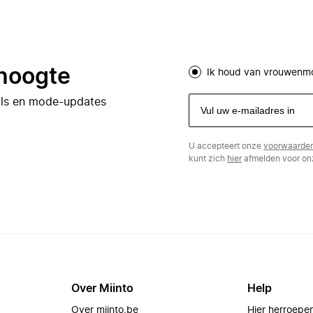
 hoogte
Ik houd van vrouwenm
eals en mode-updates
U accepteert onze
voorwaarde
kunt zich
hier
afmelden voor onz
Over Miinto
Help
Over miinto.be
Hier herroepe