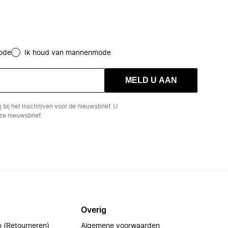
ode
Ik houd van mannenmode
MELD U AAN
n
bij het inschrijven voor de nieuwsbrief. U
e nieuwsbrief.
Overig
n (Retourneren)
Algemene voorwaarden