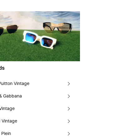
ds
Vuitton Vintage
 & Gabbana
Vintage
 Vintage
 Plein