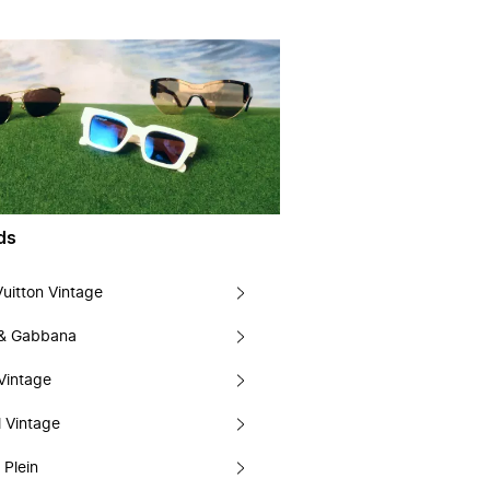
ds
Vuitton Vintage
 & Gabbana
Vintage
 Vintage
 Plein