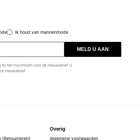
ode
Ik houd van mannenmode
MELD U AAN
n
bij het inschrijven voor de nieuwsbrief. U
e nieuwsbrief.
Overig
n (Retourneren)
Algemene voorwaarden