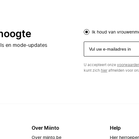
 hoogte
Ik houd van vrouwenm
eals en mode-updates
U accepteert onze
voorwaarde
kunt zich
hier
afmelden voor onz
Over Miinto
Help
Over miinto.be
Hier herroepe