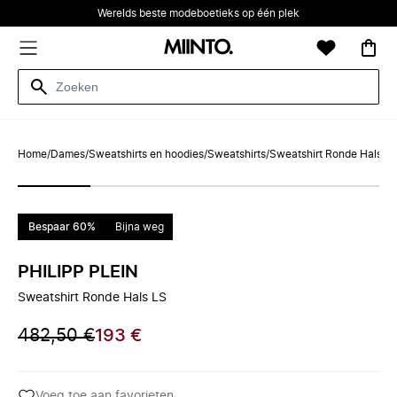
Werelds beste modeboetieks op één plek
Home
/
Dames
/
Sweatshirts en hoodies
/
Sweatshirts
/
Sweatshirt Ronde Hals L
Bespaar 60%
Bijna weg
PHILIPP PLEIN
Sweatshirt Ronde Hals LS
482,50 €
193 €
Voeg toe aan favorieten