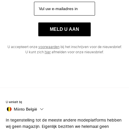
MELD U AAN
U accepteert onze
voorwaarden
bij het inschrijven voor de nieuwsbrief.
U kunt zich
hier
afmelden voor onze nieuwsbrief.
U winkelt bij
Miinto België
In tegenstelling tot de meeste andere modeplatforms hebben
wij geen magazijn. Eigenlijk bezitten we helemaal geen