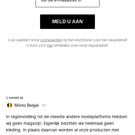
MELD U AAN
U accepteert onze
voorwaarden
bij het inschrijven voor de nieuwsbrief.
U kunt zich
hier
afmelden voor onze nieuwsbrief.
U winkelt bij
Miinto België
In tegenstelling tot de meeste andere modeplatforms hebben
wij geen magazijn. Eigenlijk bezitten we helemaal geen
kleding. In plaats daarvan worden al onze producten met