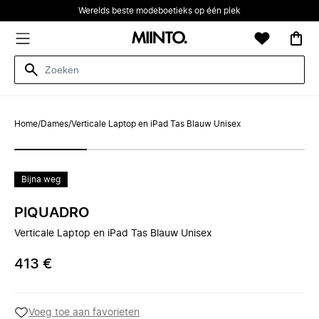
Werelds beste modeboetieks op één plek
Home
/
Dames
/
Verticale Laptop en iPad Tas Blauw Unisex
Bijna weg
PIQUADRO
Verticale Laptop en iPad Tas Blauw Unisex
413 €
Voeg toe aan favorieten