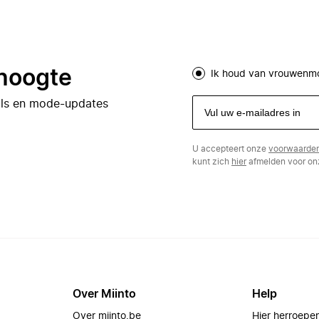
 hoogte
Ik houd van vrouwenm
eals en mode-updates
U accepteert onze
voorwaarde
kunt zich
hier
afmelden voor onz
Over Miinto
Help
Over miinto.be
Hier herroepe