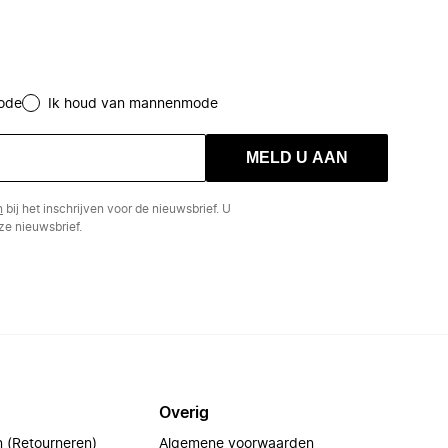
ode
Ik houd van mannenmode
MELD U AAN
n
bij het inschrijven voor de nieuwsbrief. U
e nieuwsbrief.
Overig
n (Retourneren)
Algemene voorwaarden