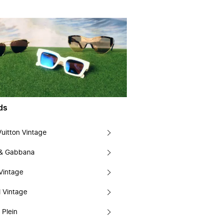
ds
Vuitton Vintage
 & Gabbana
Vintage
 Vintage
 Plein