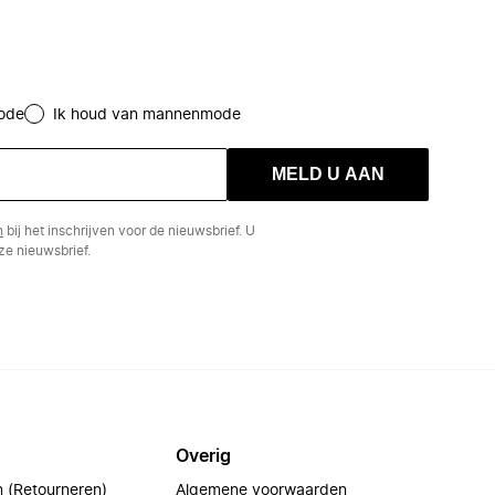
ode
Ik houd van mannenmode
MELD U AAN
n
bij het inschrijven voor de nieuwsbrief. U
e nieuwsbrief.
Overig
n (Retourneren)
Algemene voorwaarden