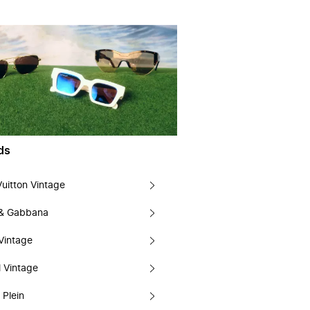
ds
Vuitton Vintage
 & Gabbana
Vintage
 Vintage
 Plein