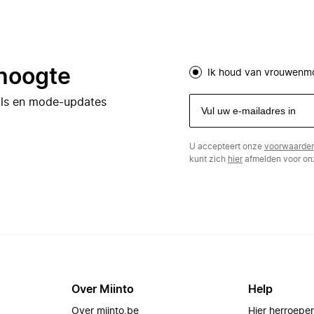
 hoogte
Ik houd van vrouwenm
eals en mode-updates
U accepteert onze
voorwaarde
kunt zich
hier
afmelden voor onz
Over Miinto
Help
Over miinto.be
Hier herroepe