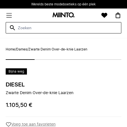
Werelds beste modeboetieks op één plek
Home
/
Dames
/
Zwarte Denim Over-de-knie Laarzen
Bijna weg
DIESEL
Zwarte Denim Over-de-knie Laarzen
1.105,50 €
Voeg toe aan favorieten