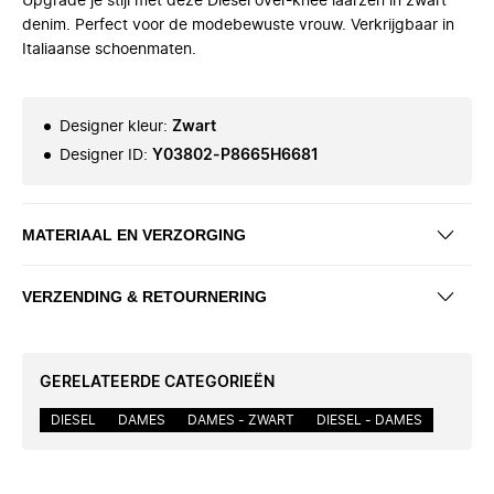
Upgrade je stijl met deze Diesel over-knee laarzen in zwart
denim. Perfect voor de modebewuste vrouw. Verkrijgbaar in
Italiaanse schoenmaten.
Designer kleur
:
Zwart
Designer ID
:
Y03802-P8665H6681
MATERIAAL EN VERZORGING
VERZENDING & RETOURNERING
GERELATEERDE CATEGORIEËN
DIESEL
DAMES
DAMES - ZWART
DIESEL - DAMES