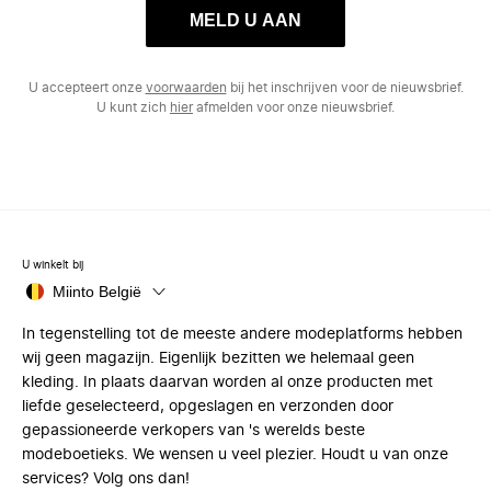
MELD U AAN
U accepteert onze
voorwaarden
bij het inschrijven voor de nieuwsbrief.
U kunt zich
hier
afmelden voor onze nieuwsbrief.
U winkelt bij
Miinto België
In tegenstelling tot de meeste andere modeplatforms hebben
wij geen magazijn. Eigenlijk bezitten we helemaal geen
kleding. In plaats daarvan worden al onze producten met
liefde geselecteerd, opgeslagen en verzonden door
gepassioneerde verkopers van 's werelds beste
modeboetieks. We wensen u veel plezier. Houdt u van onze
services? Volg ons dan!