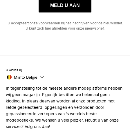
MELD U AAN
U accepteert onze
voorwaarden
bij het inschrijven voor de nieuwsbrief.
U kunt zich
hier
afmelden voor onze nieuwsbrief.
U winkelt bij
Miinto België
In tegenstelling tot de meeste andere modeplatforms hebben
wij geen magazijn. Eigenlijk bezitten we helemaal geen
kleding. In plaats daarvan worden al onze producten met
liefde geselecteerd, opgeslagen en verzonden door
gepassioneerde verkopers van 's werelds beste
modeboetieks. We wensen u veel plezier. Houdt u van onze
services? Volg ons dan!