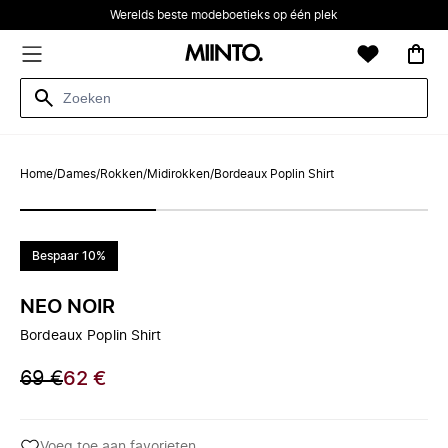
Werelds beste modeboetieks op één plek
Home
/
Dames
/
Rokken
/
Midirokken
/
Bordeaux Poplin Shirt
Bespaar 10%
NEO NOIR
Bordeaux Poplin Shirt
69 €
62 €
Voeg toe aan favorieten