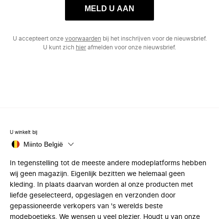
MELD U AAN
U accepteert onze
voorwaarden
bij het inschrijven voor de nieuwsbrief.
U kunt zich
hier
afmelden voor onze nieuwsbrief.
U winkelt bij
Miinto België
In tegenstelling tot de meeste andere modeplatforms hebben
wij geen magazijn. Eigenlijk bezitten we helemaal geen
kleding. In plaats daarvan worden al onze producten met
liefde geselecteerd, opgeslagen en verzonden door
gepassioneerde verkopers van 's werelds beste
modeboetieks. We wensen u veel plezier. Houdt u van onze