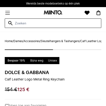
Werelds beste modeboetieks op één plek
Home
/
Dames
/
Accessoires
/
Sleutelhangers & Tashangers
/
Calf Leather Logo 
Bespaar 19%
Bijna weg
Unisex
DOLCE & GABBANA
Calf Leather Logo Metal Ring Keychain
154 €
125 €
Voeg toe aan favorieten