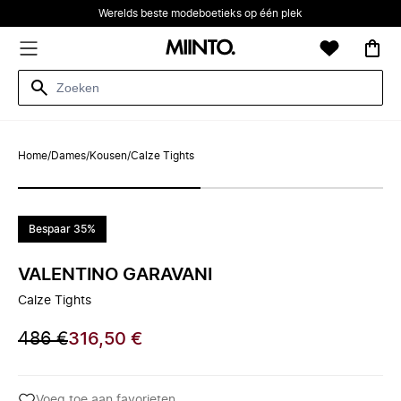
Werelds beste modeboetieks op één plek
Home
/
Dames
/
Kousen
/
Calze Tights
Bespaar 35%
VALENTINO GARAVANI
Calze Tights
486 €
316,50 €
Voeg toe aan favorieten