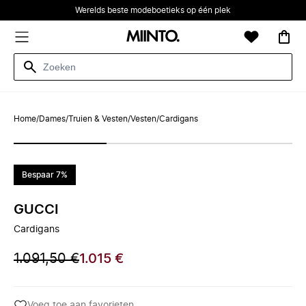
Werelds beste modeboetieks op één plek
Home
/
Dames
/
Truien & Vesten
/
Vesten
/
Cardigans
Bespaar 7%
GUCCI
Cardigans
1.091,50 €
1.015 €
Voeg toe aan favorieten