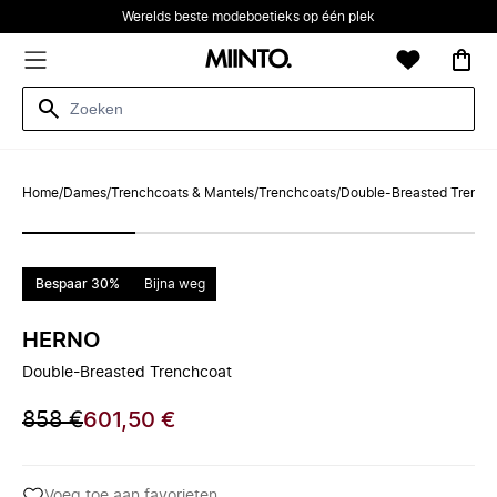
Werelds beste modeboetieks op één plek
Home
/
Dames
/
Trenchcoats & Mantels
/
Trenchcoats
/
Double-Breasted Trench
Bespaar 30%
Bijna weg
HERNO
Double-Breasted Trenchcoat
858 €
601,50 €
Voeg toe aan favorieten