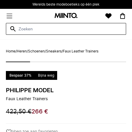
Werelds beste modeboetieks op één plek
Home
/
Heren
/
Schoenen
/
Sneakers
/
Faux Leather Trainers
Bespaar 37%
Bijna weg
PHILIPPE MODEL
Faux Leather Trainers
422,50 €
266 €
Voeg toe aan favorieten