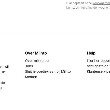
U accepteert onze
voorwaarde
kunt zich
hier
afmelden voor onz
Over Miinto
Help
Over miinto.be
Hier herroepe
Jobs
Veel gestelde
en wij
Sluit je boetiek aan bij Miinto
Klantenservic
. In
Merken
rde
u