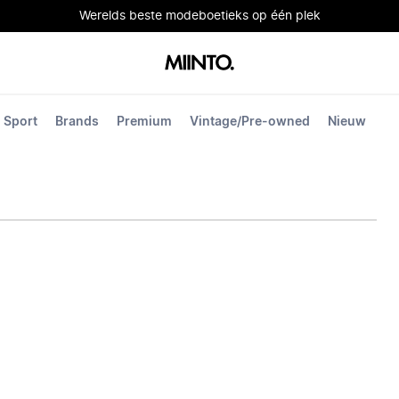
Werelds beste modeboetieks op één plek
Sport
Brands
Premium
Vintage/Pre-owned
Nieuw