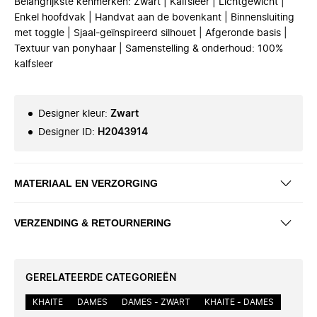
Belangrijkste kenmerken: Zwart | Kalfsleer | Lichtgewicht |
Enkel hoofdvak | Handvat aan de bovenkant | Binnensluiting
met toggle | Sjaal-geïnspireerd silhouet | Afgeronde basis |
Textuur van ponyhaar | Samenstelling & onderhoud: 100%
kalfsleer
Designer kleur
:
Zwart
Designer ID
:
H2043914
MATERIAAL EN VERZORGING
VERZENDING & RETOURNERING
GERELATEERDE CATEGORIEËN
KHAITE
DAMES
DAMES - ZWART
KHAITE - DAMES