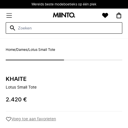
Werelds beste modeboetieks op één plek
Home
/
Dames
/
Lotus Small Tote
KHAITE
Lotus Small Tote
2.420 €
Voeg toe aan favorieten