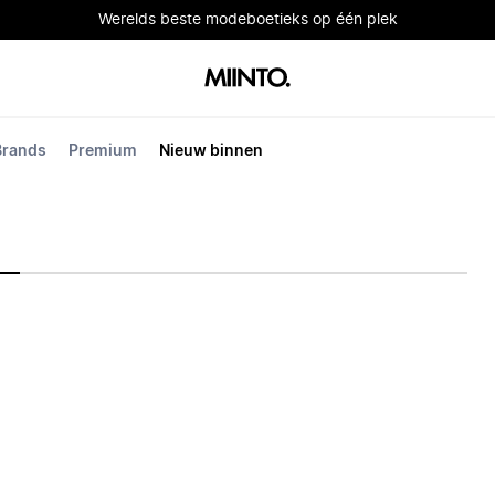
Werelds beste modeboetieks op één plek
Brands
Premium
Nieuw binnen