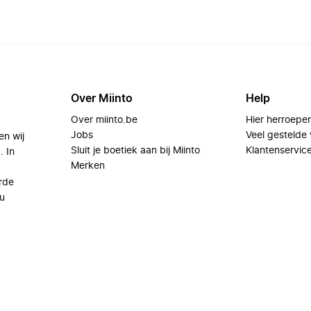
Over Miinto
Help
Over miinto.be
Hier herroepe
Jobs
Veel gestelde
en wij
Sluit je boetiek aan bij Miinto
Klantenservic
. In
Merken
rde
u