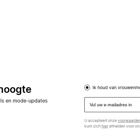
 hoogte
Ik houd van vrouwenm
eals en mode-updates
U accepteert onze
voorwaarde
kunt zich
hier
afmelden voor onz