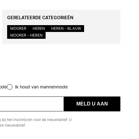
GERELATEERDE CATEGORIEËN
MOORER
HEREN
HEREN - BLAUW
MOORER - HEREN
ode
Ik houd van mannenmode
MELD U AAN
n
bij het inschrijven voor de nieuwsbrief. U
e nieuwsbrief.