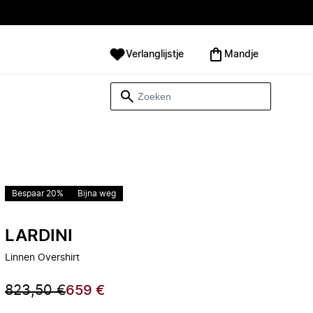
Verlanglijstje
Mandje
Bespaar 20%
Bijna weg
LARDINI
Linnen Overshirt
823,50 €
659 €