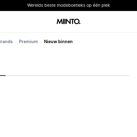
Werelds beste modeboetieks op één plek
Brands
Premium
Nieuw binnen