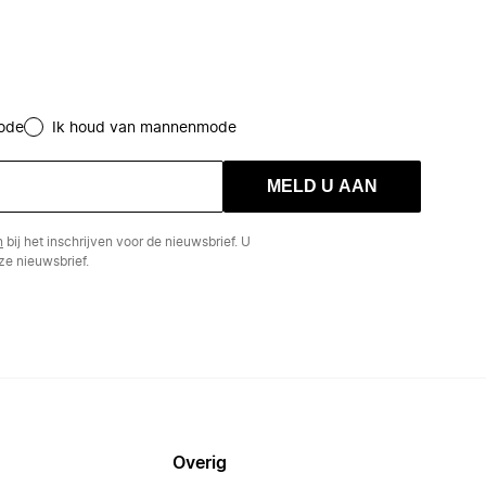
ode
Ik houd van mannenmode
MELD U AAN
n
bij het inschrijven voor de nieuwsbrief. U
e nieuwsbrief.
Overig