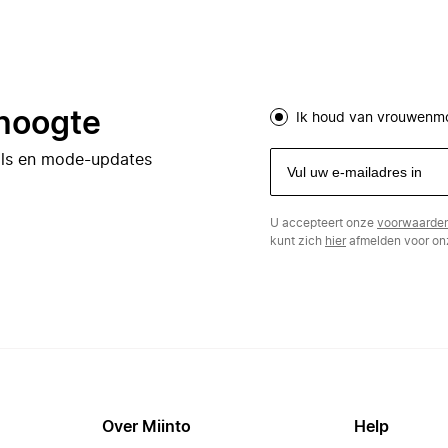
 hoogte
Ik houd van vrouwenm
eals en mode-updates
U accepteert onze
voorwaarde
kunt zich
hier
afmelden voor onz
Over Miinto
Help