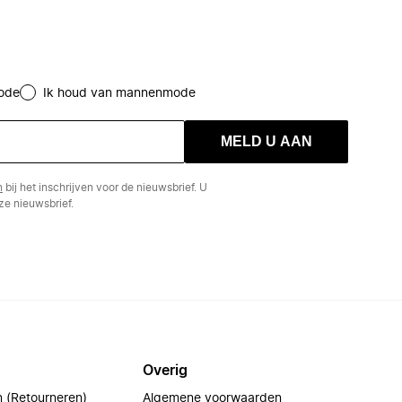
ode
Ik houd van mannenmode
MELD U AAN
n
bij het inschrijven voor de nieuwsbrief. U
e nieuwsbrief.
Overig
n (Retourneren)
Algemene voorwaarden