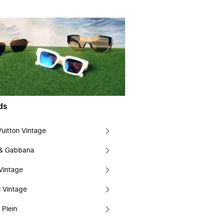
ds
Vuitton Vintage
 & Gabbana
Vintage
 Vintage
 Plein