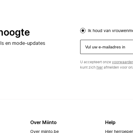
 hoogte
Ik houd van vrouwenm
eals en mode-updates
U accepteert onze
voorwaarde
kunt zich
hier
afmelden voor onz
Over Miinto
Help
Over miinto.be
Hier herroepe