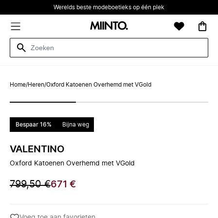
Werelds beste modeboetieks op één plek
Home
/
Heren
/
Oxford Katoenen Overhemd met VGold
Bespaar 16%
Bijna weg
VALENTINO
Oxford Katoenen Overhemd met VGold
799,50 €
671 €
Voeg toe aan favorieten