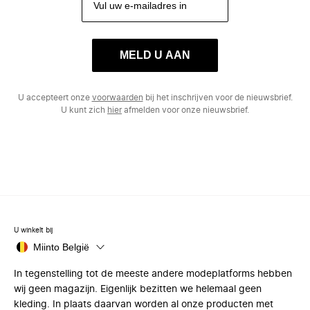
MELD U AAN
U accepteert onze
voorwaarden
bij het inschrijven voor de nieuwsbrief.
U kunt zich
hier
afmelden voor onze nieuwsbrief.
U winkelt bij
Miinto België
In tegenstelling tot de meeste andere modeplatforms hebben
wij geen magazijn. Eigenlijk bezitten we helemaal geen
kleding. In plaats daarvan worden al onze producten met