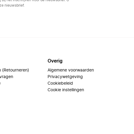
n
bij het inschrijven voor de nieuwsbrief. U
e nieuwsbrief.
Overig
n (Retourneren)
Algemene voorwaarden
 vragen
Privacywetgeving
e
Cookiebeleid
Cookie instellingen