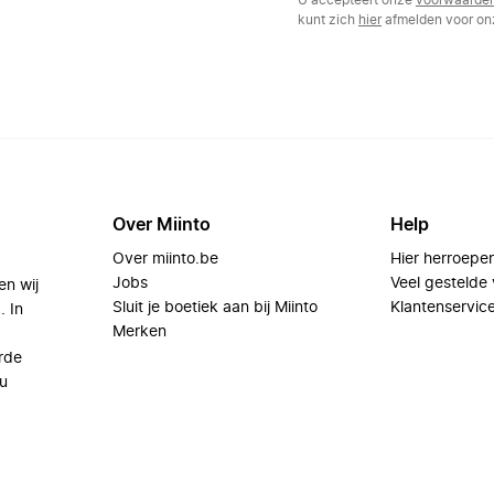
U accepteert onze
voorwaarde
kunt zich
hier
afmelden voor onz
Over Miinto
Help
Over miinto.be
Hier herroepe
Jobs
Veel gestelde
en wij
Sluit je boetiek aan bij Miinto
Klantenservic
. In
Merken
rde
u