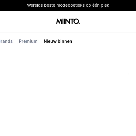
Werelds beste modeboetieks op één plek
Brands
Premium
Nieuw binnen