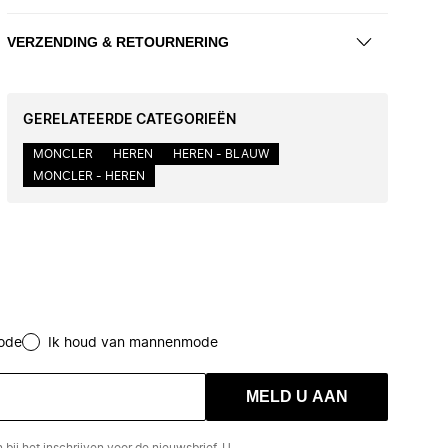
VERZENDING & RETOURNERING
GERELATEERDE CATEGORIEËN
MONCLER
HEREN
HEREN - BLAUW
MONCLER - HEREN
ode
Ik houd van mannenmode
MELD U AAN