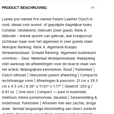
PRODUCT BESCHRIJVING
Loewe pre-owned Pre-owned Patent Leather Clutch in
rood, ideaal voor avond- of gepolijste dagelijkse looks.
Conditie: Uitstekend; Gebruikt (zeer goed); Rank A
Gebruikt - enkele sporen van gebruik, wat krasjes/vuil
zichtbaar maar over het algemeen in zeer goede staat.
Verkoper Ranking: Rank A. Algemene Krasjes:
Verwaarloosbaar. Schade Ranking: Algemeen buitenkant
vormloos -. Geur: Materiaal Verwaarloosbaar. Raadpleeg
vóór aankoop de afbeeldingen voor de exacte staat van
het artikel. Belangrijkste kenmerken: Rood | Patentleer |
Clutch silhouet | Glanzende patent afwerking | Compacte
rechthoekige vorm | Afmetingen & pasvorm: 21 cm x 29.5
cm x 4.5 cm / 8.26'' x 11.61'' x 1.77'' | Gewicht: 250 g /
8.81 oz. | One-size | Compact — past in essentials
(telefoon, kleine portemonnee, sleutels) | Samenstelling &
onderhoud: Patentleer | Afnemen met een zachte, droge
doek. Vermijd langdurige blootstelling aan direct zonlicht