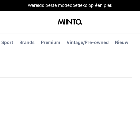
Werelds beste modeboetieks op één plek
Sport
Brands
Premium
Vintage/Pre-owned
Nieuw