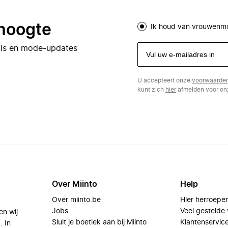
 hoogte
Ik houd van vrouwenm
eals en mode-updates
U accepteert onze
voorwaarde
kunt zich
hier
afmelden voor onz
Over Miinto
Help
Over miinto.be
Hier herroepe
Jobs
Veel gestelde
en wij
Sluit je boetiek aan bij Miinto
Klantenservic
. In