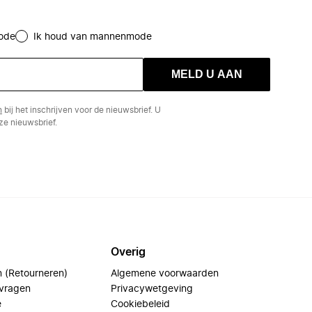
ode
Ik houd van mannenmode
MELD U AAN
n
bij het inschrijven voor de nieuwsbrief. U
e nieuwsbrief.
Overig
n (Retourneren)
Algemene voorwaarden
 vragen
Privacywetgeving
e
Cookiebeleid