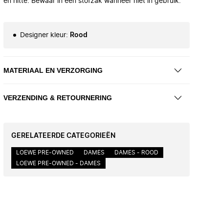
en hitte. Bewaar in een stofzak wanneer niet in gebruik.
Designer kleur
:
Rood
MATERIAAL EN VERZORGING
VERZENDING & RETOURNERING
GERELATEERDE CATEGORIEËN
LOEWE PRE-OWNED
DAMES
DAMES - ROOD
LOEWE PRE-OWNED - DAMES