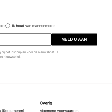
ode
Ik houd van mannenmode
MELD U AAN
n
bij het inschrijven voor de nieuwsbrief. U
e nieuwsbrief.
Overig
n (Retourneren)
Algemene voorwaarden