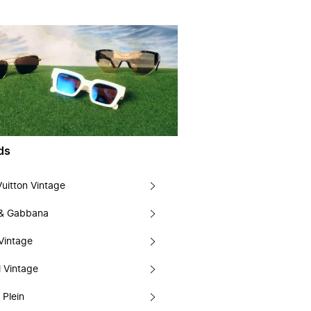
ds
Vuitton Vintage
 & Gabbana
Vintage
 Vintage
 Plein