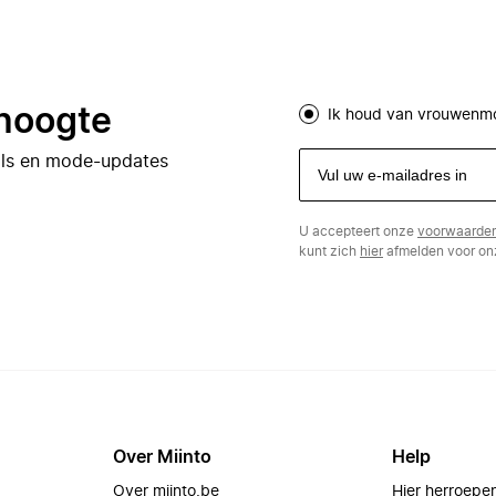
 hoogte
Ik houd van vrouwenm
eals en mode-updates
U accepteert onze
voorwaarde
kunt zich
hier
afmelden voor onz
Over Miinto
Help
Over miinto.be
Hier herroepe