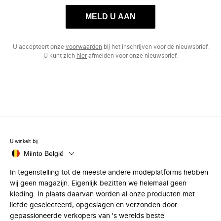
MELD U AAN
U accepteert onze
voorwaarden
bij het inschrijven voor de nieuwsbrief.
U kunt zich
hier
afmelden voor onze nieuwsbrief.
U winkelt bij
Miinto België
In tegenstelling tot de meeste andere modeplatforms hebben
wij geen magazijn. Eigenlijk bezitten we helemaal geen
kleding. In plaats daarvan worden al onze producten met
liefde geselecteerd, opgeslagen en verzonden door
gepassioneerde verkopers van 's werelds beste