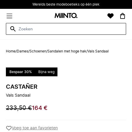
Werelds beste modeboetieks op één plek
Home
/
Dames
/
Schoenen
/
Sandalen met hoge hak
/
Vals Sandaal
Bespaar 30%
Bijna weg
CASTAÑER
Vals Sandaal
233,50 €
164 €
Voeg toe aan favorieten