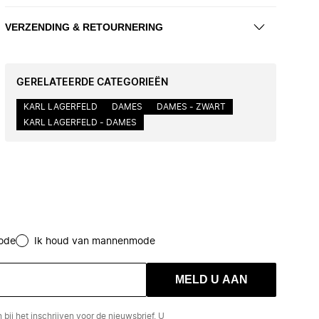
VERZENDING & RETOURNERING
GERELATEERDE CATEGORIEËN
KARL LAGERFELD
DAMES
DAMES - ZWART
KARL LAGERFELD - DAMES
ode
Ik houd van mannenmode
MELD U AAN
n
bij het inschrijven voor de nieuwsbrief. U