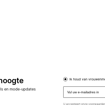
 hoogte
Ik houd van vrouwenm
eals en mode-updates
U accepteert onze
voorwaarde