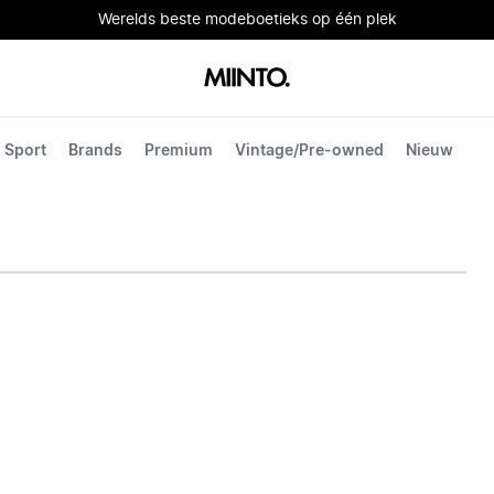
Werelds beste modeboetieks op één plek
Sport
Brands
Premium
Vintage/Pre-owned
Nieuw