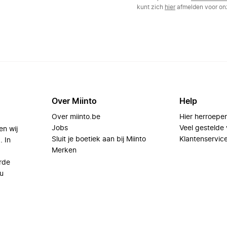
kunt zich
hier
afmelden voor onz
Over Miinto
Help
Over miinto.be
Hier herroepe
Jobs
Veel gestelde
en wij
Sluit je boetiek aan bij Miinto
Klantenservic
. In
Merken
rde
u