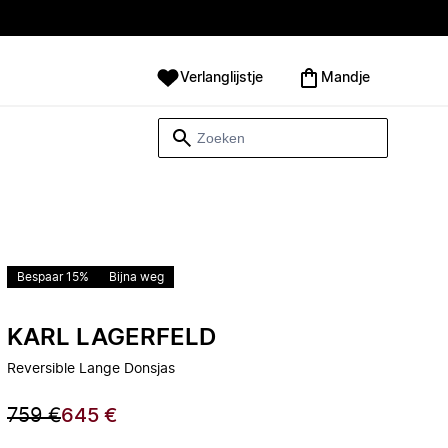
Verlanglijstje
Mandje
Bespaar 15%
Bijna weg
KARL LAGERFELD
Reversible Lange Donsjas
759 €
645 €